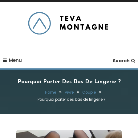
Skip
To
Content
TEVA Montagne
Menu
Search
Pourquoi Porter Des Bas De Lingerie ?
Home
Vivre
Couple
Pourquoi porter des bas de lingerie ?