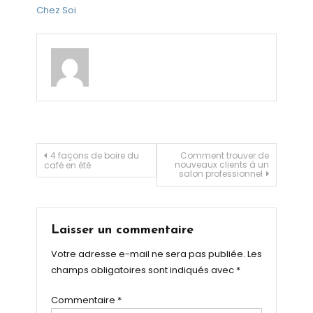
Chez Soi
Navigation
4 façons de boire du
Comment trouver de
nouveaux clients à un
café en été
salon professionnel
de
l’article
Laisser un commentaire
Votre adresse e-mail ne sera pas publiée.
Les
champs obligatoires sont indiqués avec
*
Commentaire
*